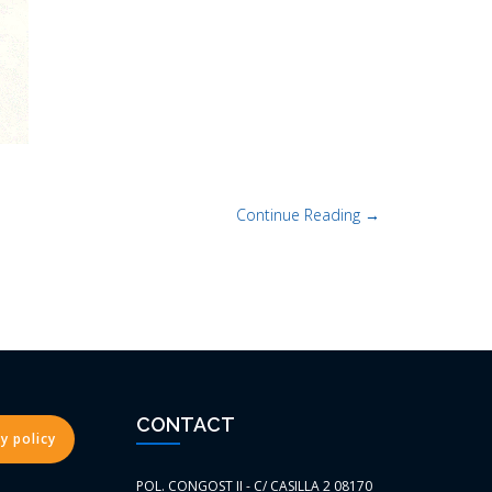
Continue Reading →
CONTACT
y policy
POL. CONGOST II - C/ CASILLA 2 08170