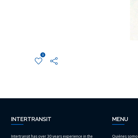
0
INTERTRANSIT
MENU
Intertransit has over 30 years experience in the
Quiénes somo