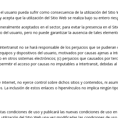
el usuario pueda sufrir como consecuencia de la utilización del Sit
y acepta que la utilización del Sitio Web se realiza bajo su entero rie
eneralmente aceptados en el sector, para evitar la presencia en el Si
co del usuario, pero no puede garantizar la ausencia de tales element
tertransit no se hará responsable de los perjuicios que se pudieran de
equipos y dispositivos del usuario, motivados por causas ajenas a Inte
o en otros sistemas electrónicos; (c) perjuicios que causados por ter
 o permitir el acceso por causas no imputables a Intertransit, debidas 
e Internet, no ejerce control sobre dichos sitios y contenidos, ni asu
. La inclusión de estos enlaces o hipervínculos no implica ningún tipo
tas condiciones de uso y publicará las nuevas condiciones de uso en
utilización del Sitio Web una vez modificadas las condiciones de uso s