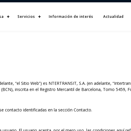
sa
Servicios
Información de interés
Actualidad
elante, “el Sitio Web”) es NTERTRANSIT, S.A. (en adelante, “Intertransi
s (BCN), inscrita en el Registro Mercantil de Barcelona, Tomo 5459, F
 se contacto identificadas en la sección Contacto.
e usuario. El usuario acepta, por el mero uso, las condiciones aquí ref