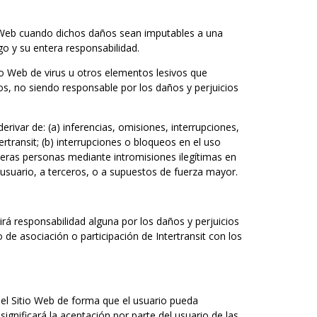
io Web cuando dichos daños sean imputables a una
sgo y su entera responsabilidad.
tio Web de virus u otros elementos lesivos que
os, no siendo responsable por los daños y perjuicios
rivar de: (a) inferencias, omisiones, interrupciones,
rtransit; (b) interrupciones o bloqueos en el uso
ceras personas mediante intromisiones ilegítimas en
al usuario, a terceros, o a supuestos de fuerza mayor.
mirá responsabilidad alguna por los daños y perjuicios
 de asociación o participación de Intertransit con los
 el Sitio Web de forma que el usuario pueda
ignificará la aceptación por parte del usuario de las