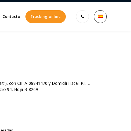
Contacto
Tracking online
Enter tracking ID
t”), con CIF A-08841470 y Domicili Fiscal: P.I. El
olio 94, Hoja B-8269
lejadas.