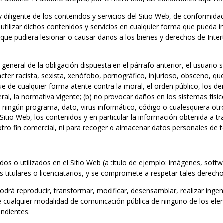
ligente de los contenidos y servicios del Sitio Web, de conformidad c
utilizar dichos contenidos y servicios en cualquier forma que pueda 
 que pudiera lesionar o causar daños a los bienes y derechos de Intert
neral de la obligación dispuesta en el párrafo anterior, el usuario se 
cter racista, sexista, xenófobo, pornográfico, injurioso, obsceno, que
 de cualquier forma atente contra la moral, el orden público, los der
ral, la normativa vigente; (b) no provocar daños en los sistemas físico
b ningún programa, dato, virus informático, código o cualesquiera otr
Sitio Web, los contenidos y en particular la información obtenida a tra
otro fin comercial, ni para recoger o almacenar datos personales de t
os o utilizados en el Sitio Web (a título de ejemplo: imágenes, soft
os titulares o licenciatarios, y se compromete a respetar tales derecho
odrá reproducir, transformar, modificar, desensamblar, realizar ingenier
 de cualquier modalidad de comunicación pública de ninguno de los elem
ondientes.