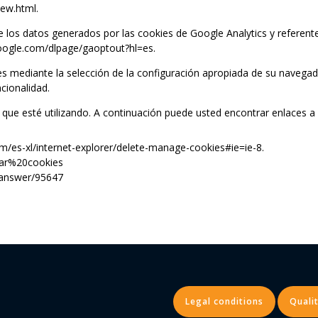
iew.html.
e los datos generados por las cookies de Google Analytics y referent
s.google.com/dlpage/gaoptout?hl=es.
s mediante la selección de la configuración apropiada de su navegad
cionalidad.
que esté utilizando. A continuación puede usted encontrar enlaces a 
om/es-xl/internet-explorer/delete-manage-cookies#ie=ie-8.
rrar%20cookies
/answer/95647
Legal conditions
Qualit