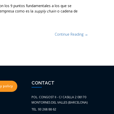
 son los 9 puntos fundamentales a los que se
r empresa como es la
supply chain
o cadena de
Continue Reading →
CONTACT
y policy
POL. CONGOST II - C/ CASILLA 2 08170
MONTORNES DEL VALLES (BARCELONA)
TEL. 93 268 88 62