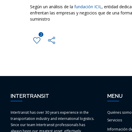
Según un análisis de la
fundación ICIL
, entidad dedic
enfrentan las empresas y negocios que de una forma 
suministro
2
INTERTRANSIT
MENU
Intertransit has over 30 years experience in the
Quiénes somo
transportation industry and international logistics.
Servicios
Since our team Intertransit professionals has
Información de
always been our greatest asset, effectively