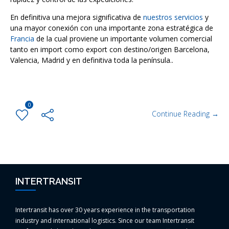
En definitiva una mejora significativa de
nuestros servicios
y
una mayor conexión con una importante zona estratégica de
Francia
de la cual proviene un importante volumen comercial
tanto en import como export con destino/origen Barcelona,
Valencia, Madrid y en definitiva toda la península..
0
Continue Reading →
INTERTRANSIT
Intertransit has over 30 years experience in the transportation
industry and international logistics. Since our team Intertransit