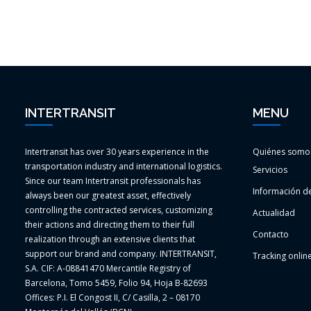
INTERTRANSIT
MENU
Intertransit has over 30 years experience in the
Quiénes somo
transportation industry and international logistics.
Servicios
Since our team Intertransit professionals has
Información de
always been our greatest asset, effectively
controlling the contracted services, customizing
Actualidad
their actions and directing them to their full
Contacto
realization through an extensive clients that
support our brand and company. INTERTRANSIT,
Tracking onlin
S.A. CIF: A-08841470 Mercantile Registry of
Barcelona, Tomo 5459, Folio 94, Hoja B-82693
Offices: P.I. El Congost II, C/ Casilla, 2 – 08170