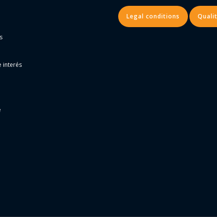
Legal conditions
Qualit
s
 interés
e