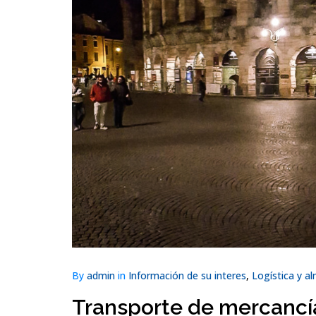
By
admin
in
Información de su interes
,
Logística y a
Transporte de mercancías