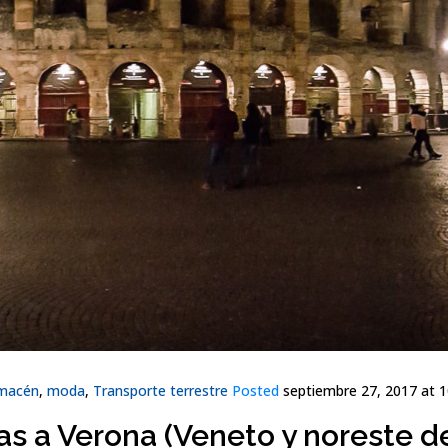
lmacén
,
moda
,
Transporte terrestre
Posted
septiembre 27, 2017 at 1
 a Verona (Veneto y noreste de 