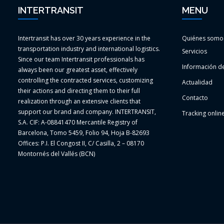
INTERTRANSIT
MENU
Intertransit has over 30 years experience in the
Quiénes somo
transportation industry and international logistics.
Servicios
Since our team Intertransit professionals has
Información de
always been our greatest asset, effectively
controlling the contracted services, customizing
Actualidad
their actions and directing them to their full
Contacto
realization through an extensive clients that
support our brand and company. INTERTRANSIT,
Tracking onlin
S.A. CIF: A-08841470 Mercantile Registry of
Barcelona, Tomo 5459, Folio 94, Hoja B-82693
Offices: P.I. El Congost II, C/ Casilla, 2 – 08170
Montornés del Vallés (BCN)