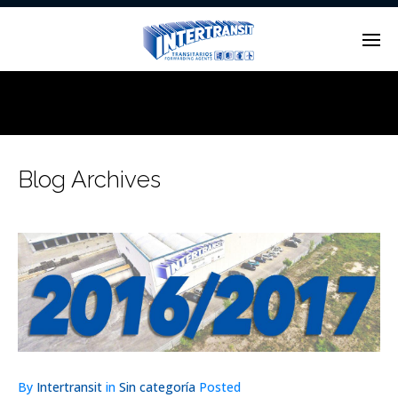
Enter tracking ID
Blog Archives
By
Intertransit
in
Sin categoría
Posted