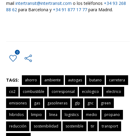
mail
intertransit@intertransit.com
o los teléfonos
+34 93 268
88 62
para Barcelona y
+34 91 877 17 77
para Madrid.
0
TAGS:
ahorro
ambiente
autogas
butano
carretera
co2
combustible
corresponsal
ecologico
electrico
emisiones
gas
gasolineras
glp
gnc
green
hibridos
limpio
linea
logistics
medio
propano
reducción
sostenibilidad
sostenible
tir
transport