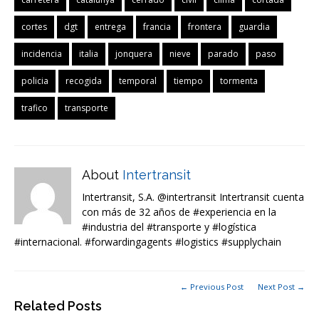
cortes
dgt
entrega
francia
frontera
guardia
incidencia
italia
jonquera
nieve
parado
paso
policia
recogida
temporal
tiempo
tormenta
trafico
transporte
About
Intertransit
Intertransit, S.A. @intertransit Intertransit cuenta
con más de 32 años de #experiencia en la
#industria del #transporte y #logística
#internacional. #forwardingagents #logistics #supplychain
← Previous Post
Next Post →
Related Posts