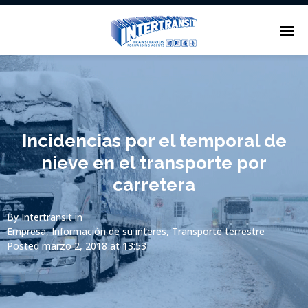
Enter tracking ID
Incidencias por el temporal de
nieve en el transporte por
carretera
By
Intertransit
in
Empresa
,
Información de su interes
,
Transporte terrestre
Posted
marzo 2, 2018 at 13:53