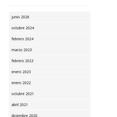
junio 2026
octubre 2024
febrero 2024
E-commerce, negocio
presente y futuro
Las 5 cosas que 
marzo 2023
conocer sobre el s
febrero 2023
INTRASTAT
enero 2023
enero 2022
octubre 2021
Find out more →
abril 2021
diciembre 2020