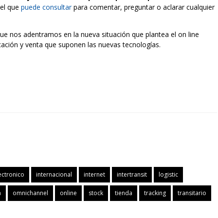
 el que
puede consultar
para comentar, preguntar o aclarar cualquier
ue nos adentramos en la nueva situación que plantea el on line
icación y venta que suponen las nuevas tecnologías.
ectronico
internacional
internet
intertransit
logistic
a
omnichannel
online
stock
tienda
tracking
transitario