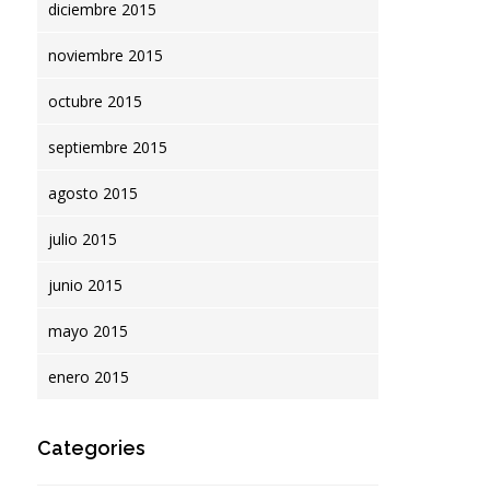
diciembre 2015
noviembre 2015
octubre 2015
septiembre 2015
agosto 2015
julio 2015
Intertransit S.A., cumplimos
BlackFriday, día gra
33 años!
e-commerce.
junio 2015
mayo 2015
enero 2015
Categories