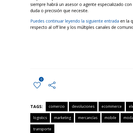
siempre habrá un asesor o agente especializado con
duda o precisión que necesite.
Puedes continuar leyendo la siguiente entrada
en la q
respecto al off line y los múltiples canales de comun
0
TAGS:
comercio
devoluciones
ecommerce
el
logistics
marketing
mercancías
mobile
mod
transporte