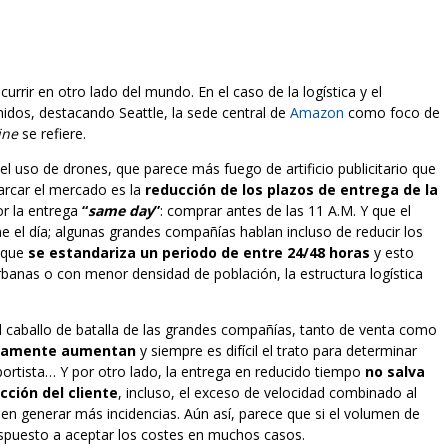
rrir en otro lado del mundo. En el caso de la logística y el
nidos, destacando Seattle, la sede central de
Amazon
como foco de
ine
se refiere.
l uso de drones, que parece más fuego de artificio publicitario que
arcar el mercado es la
reducción de los plazos de entrega de la
r la entrega
“
same day
”
: comprar antes de las 11 A.M. Y que el
e el día; algunas grandes compañías hablan incluso de reducir los
e que
se estandariza un periodo de entre 24/48 horas
y esto
anas o con menor densidad de población, la estructura logística
el caballo de batalla de las grandes compañías, tanto de venta como
gicamente aumentan
y siempre es difícil el trato para determinar
nsportista… Y por otro lado, la entrega en reducido tiempo
no salva
cción del cliente
, incluso, el exceso de velocidad combinado al
den generar más incidencias. Aún así, parece que si el volumen de
ispuesto a aceptar los costes en muchos casos.