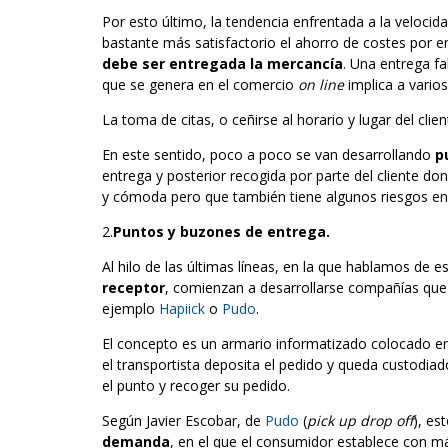
Por esto último, la tendencia enfrentada a la velocid
bastante más satisfactorio el ahorro de costes por 
debe ser entregada la mercancía
. Una entrega fa
que se genera en el comercio
on line
implica a vario
La toma de citas, o ceñirse al horario y lugar del c
En este sentido, poco a poco se van desarrollando
p
entrega y posterior recogida por parte del cliente d
y cómoda pero que también tiene algunos riesgos en 
2.
Puntos y buzones de entrega.
Al hilo de las últimas líneas, en la que hablamos de 
receptor
, comienzan a desarrollarse compañías que 
ejemplo
Hapiick
o
Pudo
.
El concepto es un armario informatizado colocado en
el transportista deposita el pedido y queda custodiad
el punto y recoger su pedido.
Según Javier Escobar, de
Pudo
(
pick up drop off
), es
demanda
, en el que el consumidor establece con m