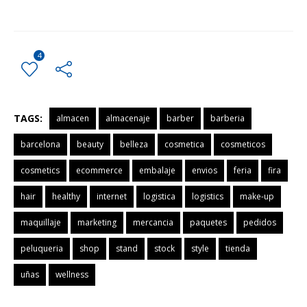
4
TAGS:
almacen
almacenaje
barber
barberia
barcelona
beauty
belleza
cosmetica
cosmeticos
cosmetics
ecommerce
embalaje
envios
feria
fira
hair
healthy
internet
logistica
logistics
make-up
maquillaje
marketing
mercancia
paquetes
pedidos
peluqueria
shop
stand
stock
style
tienda
uñas
wellness