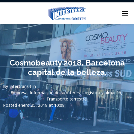
Enter tracking ID
Cosmobeauty 2018, Barcelona
capital de la belleza.
By
Intertransit
in
Empresa
,
Información de su interes
,
Logística y almacén
,
Transporte terrestre
Posted
enero 25, 2018 at 10:08