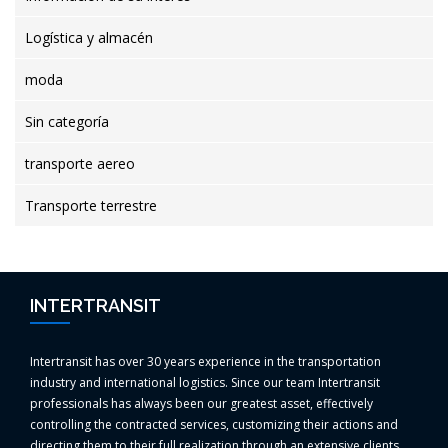
Logística y almacén
moda
Sin categoría
transporte aereo
Transporte terrestre
INTERTRANSIT
Intertransit has over 30 years experience in the transportation
industry and international logistics. Since our team Intertransit
professionals has always been our greatest asset, effectively
controlling the contracted services, customizing their actions and
directing them to their full realization through an extensive clients