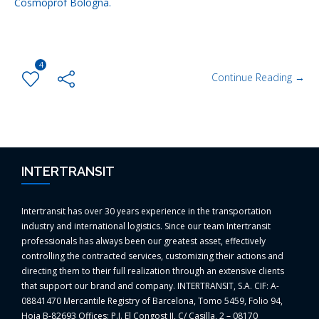
Cosmoprof Bologna.
4
Continue Reading →
INTERTRANSIT
Intertransit has over 30 years experience in the transportation
industry and international logistics. Since our team Intertransit
professionals has always been our greatest asset, effectively
controlling the contracted services, customizing their actions and
directing them to their full realization through an extensive clients
that support our brand and company. INTERTRANSIT, S.A. CIF: A-
08841470 Mercantile Registry of Barcelona, Tomo 5459, Folio 94,
Hoja B-82693 Offices: P.I. El Congost II, C/ Casilla, 2 – 08170