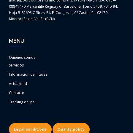
that support our brand and company. INTERTRANSIT, S.A. CIF: A-
08841470 Mercantile Registry of Barcelona, Tomo 5459, Folio 94,
Hoja B-82693 Offices: P.I. El Congost II, C/ Casilla, 2 – 08170
Montornés del Vallés (BCN)
MENU
Quiénes somos
Servicios
Información de interés
Actualidad
Contacto
Tracking online
Legal conditions
Quality policy