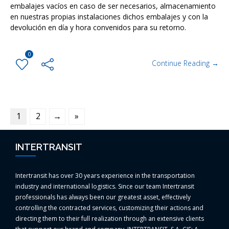
embalajes vacíos en caso de ser necesarios, almacenamiento
en nuestras propias instalaciones dichos embalajes y con la
devolución en día y hora convenidos para su retorno.
0
Continue Reading →
1
2
→
»
INTERTRANSIT
Intertransit has over 30 years experience in the transportation
industry and international logistics. Since our team Intertransit
professionals has always been our greatest asset, effectively
controlling the contracted services, customizing their actions and
directing them to their full realization through an extensive clients