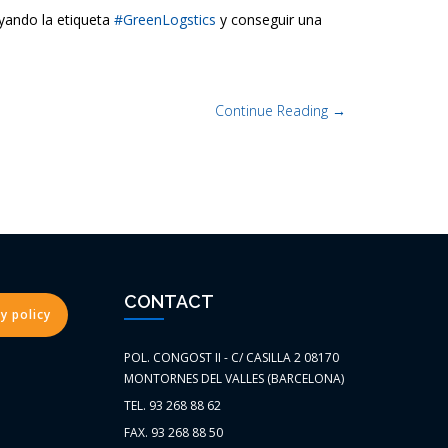
yando la etiqueta
#GreenLogstics
y conseguir una
Continue Reading →
CONTACT
y policy
POL. CONGOST II - C/ CASILLA 2 08170
MONTORNES DEL VALLES (BARCELONA)
TEL. 93 268 88 62
FAX. 93 268 88 50