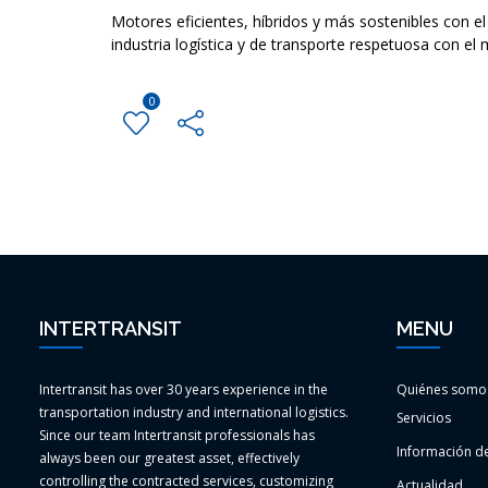
Motores eficientes, híbridos y más sostenibles con e
industria logística y de transporte respetuosa con el
0
INTERTRANSIT
MENU
Intertransit has over 30 years experience in the
Quiénes somo
transportation industry and international logistics.
Servicios
Since our team Intertransit professionals has
Información de
always been our greatest asset, effectively
controlling the contracted services, customizing
Actualidad