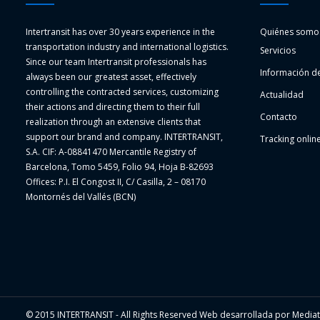
Intertransit has over 30 years experience in the
Quiénes somo
transportation industry and international logistics.
Servicios
Since our team Intertransit professionals has
Información de
always been our greatest asset, effectively
controlling the contracted services, customizing
Actualidad
their actions and directing them to their full
Contacto
realization through an extensive clients that
support our brand and company. INTERTRANSIT,
Tracking onlin
S.A. CIF: A-08841470 Mercantile Registry of
Barcelona, Tomo 5459, Folio 94, Hoja B-82693
Offices: P.I. El Congost II, C/ Casilla, 2 – 08170
Montornés del Vallés (BCN)
© 2015 INTERTRANSIT - All Rights Reserved Web desarrollada por Mediat