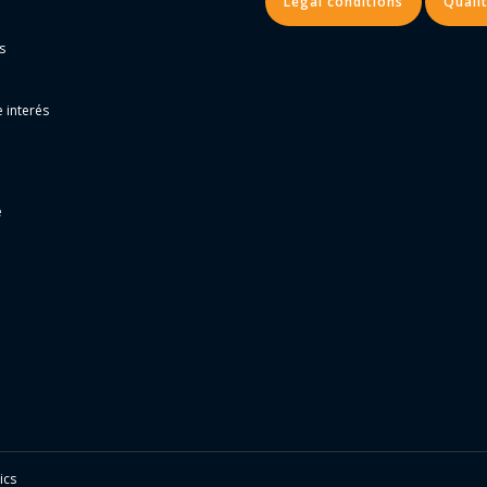
Legal conditions
Qualit
s
 interés
e
ics