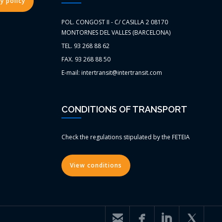
y policy
POL. CONGOST II - C/ CASILLA 2 08170
MONTORNES DEL VALLES (BARCELONA)
TEL. 93 268 88 62
FAX. 93 268 88 50
E-mail: intertransit@intertransit.com
CONDITIONS OF TRANSPORT
Check the regulations stipulated by the FETEIA
View conditions



