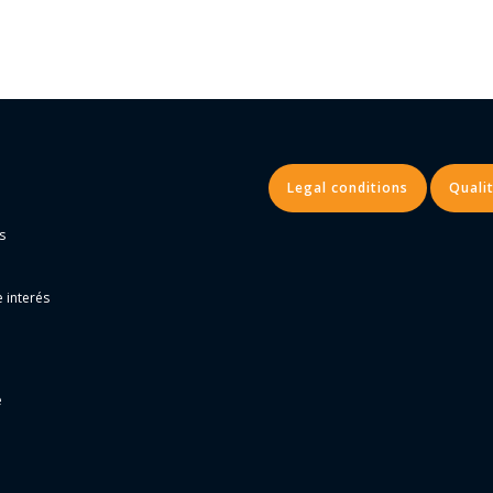
Legal conditions
Qualit
s
 interés
e