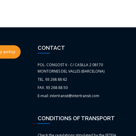
CONTACT
y policy
POL. CONGOST II - C/ CASILLA 2 08170
MONTORNES DEL VALLES (BARCELONA)
TEL. 93 268 88 62
FAX. 93 268 88 50
E-mail: intertransit@intertransit.com
CONDITIONS OF TRANSPORT
Check the regulations stipulated by the FETEIA