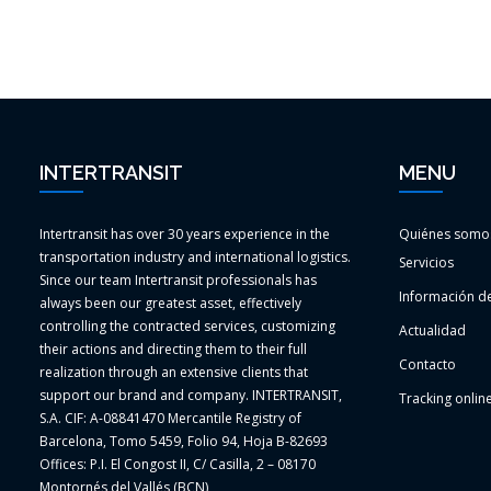
INTERTRANSIT
MENU
Intertransit has over 30 years experience in the
Quiénes somo
transportation industry and international logistics.
Servicios
Since our team Intertransit professionals has
Información de
always been our greatest asset, effectively
controlling the contracted services, customizing
Actualidad
their actions and directing them to their full
Contacto
realization through an extensive clients that
support our brand and company. INTERTRANSIT,
Tracking onlin
S.A. CIF: A-08841470 Mercantile Registry of
Barcelona, Tomo 5459, Folio 94, Hoja B-82693
Offices: P.I. El Congost II, C/ Casilla, 2 – 08170
Montornés del Vallés (BCN)