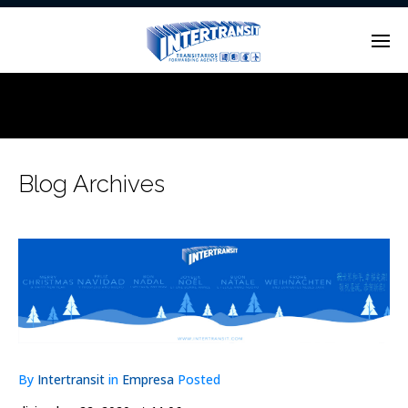
Enter tracking ID
Blog Archives
By
Intertransit
in
Empresa
Posted