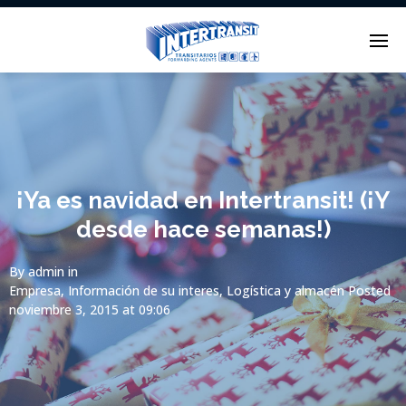
Enter tracking ID
¡Ya es navidad en Intertransit! (¡Y
desde hace semanas!)
By
admin
in
Empresa
,
Información de su interes
,
Logística y almacén
Posted
noviembre 3, 2015 at 09:06