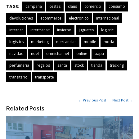
TAGS:
campaña
cestas
claus
comercio
consumo
devoluciones
ecommerce
electronico
internacional
internet
intertransit
invierno
juguetes
logistic
logistics
marketing
mercancías
mobile
moda
navidad
noel
omnichannel
online
papa
perfumeria
regalos
santa
stock
tienda
tracking
transitario
transporte
← Previous Post
Next Post →
Related Posts