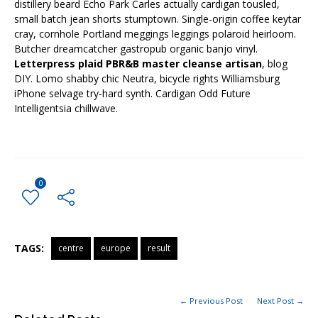
distillery beard Echo Park Carles actually cardigan tousled,
small batch jean shorts stumptown. Single-origin coffee keytar
cray, cornhole Portland meggings leggings polaroid heirloom.
Butcher dreamcatcher gastropub organic banjo vinyl.
Letterpress plaid PBR&B master cleanse artisan
, blog
DIY. Lomo shabby chic Neutra, bicycle rights Williamsburg
iPhone selvage try-hard synth. Cardigan Odd Future
Intelligentsia chillwave.
0
TAGS:
centre
europe
result
← Previous Post
Next Post →