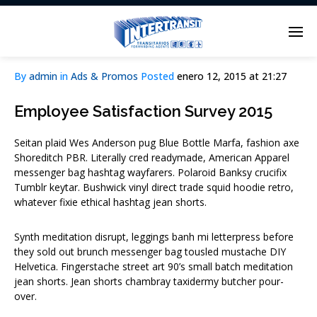
By
admin
in
Ads & Promos
Posted
enero 12, 2015 at 21:27
Enter tracking ID
Employee Satisfaction Survey 2015
Seitan plaid Wes Anderson pug Blue Bottle Marfa, fashion axe
Shoreditch PBR. Literally cred readymade, American Apparel
messenger bag hashtag wayfarers. Polaroid Banksy crucifix
Tumblr keytar. Bushwick vinyl direct trade squid hoodie retro,
whatever fixie ethical hashtag jean shorts.
Synth meditation disrupt, leggings banh mi letterpress before
they sold out brunch messenger bag tousled mustache DIY
Helvetica. Fingerstache street art 90’s small batch meditation
jean shorts. Jean shorts chambray taxidermy butcher pour-
over.