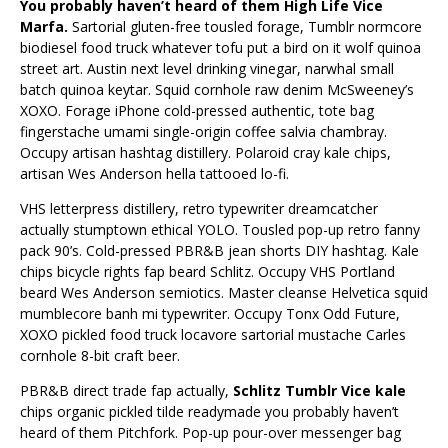
You probably haven’t heard of them High Life Vice
Marfa.
Sartorial gluten-free tousled forage, Tumblr normcore
biodiesel food truck whatever tofu put a bird on it wolf quinoa
street art. Austin next level drinking vinegar, narwhal small
batch quinoa keytar. Squid cornhole raw denim McSweeney’s
XOXO. Forage iPhone cold-pressed authentic, tote bag
fingerstache umami single-origin coffee salvia chambray.
Occupy artisan hashtag distillery. Polaroid cray kale chips,
artisan Wes Anderson hella tattooed lo-fi.
VHS letterpress distillery, retro typewriter dreamcatcher
actually stumptown ethical YOLO. Tousled pop-up retro fanny
pack 90’s. Cold-pressed PBR&B jean shorts DIY hashtag. Kale
chips bicycle rights fap beard Schlitz. Occupy VHS Portland
beard Wes Anderson semiotics. Master cleanse Helvetica squid
mumblecore banh mi typewriter. Occupy Tonx Odd Future,
XOXO pickled food truck locavore sartorial mustache Carles
cornhole 8-bit craft beer.
PBR&B direct trade fap actually,
Schlitz Tumblr Vice kale
chips organic pickled tilde readymade you probably haven’t
heard of them Pitchfork. Pop-up pour-over messenger bag