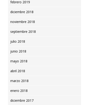
febrero 2019
diciembre 2018
noviembre 2018
septiembre 2018
julio 2018
junio 2018
mayo 2018
abril 2018
De Madrid a Grecia.
marzo 2018
Transporte de mercancías
directo por carretera
COVID19, medidas es
enero 2018
alarma
diciembre 2017