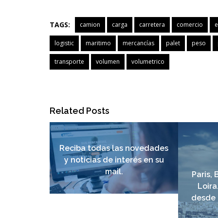
TAGS:
camion
carga
carretera
comercio
e
logistic
maritimo
mercancías
palet
peso
transporte
volumen
volumetrico
Related Posts
Reciba todas las novedades
y noticias de interés en su
mail.
Paris,
Loira
desde 