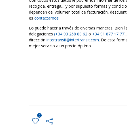
Con todos estos datos le podremos informar de los de
recogida, entrega… y por supuesto formas y condicion
dependen del volumen total de facturación, descuen
es
contactarnos
.
Lo puede hacer a través de diversas maneras. Bien l
delegaciones
(+34 93 268 88 62
o
+34 91 877 17 77
)
dirección
intertransit@intertransit.com
. De esta forma
mejor servicio a un precio óptimo.
0