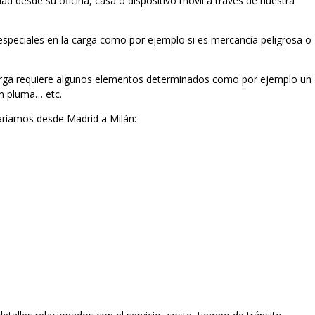
dad desde su oficina, casa o dispositivo móvil a través de nuestra
 especiales en la carga como por ejemplo si es mercancía peligrosa o
carga requiere algunos elementos determinados como por ejemplo un
ón pluma… etc.
ríamos desde Madrid a Milán: