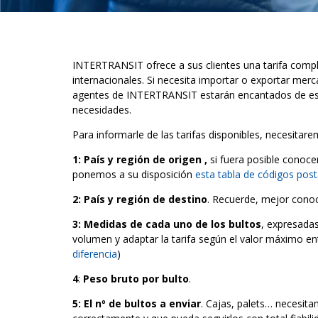
INTERTRANSIT ofrece a sus clientes una tarifa comp
internacionales. Si necesita importar o exportar merc
agentes de INTERTRANSIT estarán encantados de estud
necesidades.
Para informarle de las tarifas disponibles, necesitar
1: País y región de origen ,
si fuera posible conoce
ponemos a su disposición
esta tabla de códigos pos
2:
País y región de destino
. Recuerde, mejor conoc
3: Medidas de cada uno de los bultos
, expresada
volumen y adaptar la tarifa según el valor máximo en
diferencia
)
4
:
Peso bruto por bulto
.
5:
El nº de bultos a enviar
. Cajas, palets… necesita