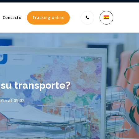
Contacto
Tracking online
Enter tracking ID
 su transporte?
015 at 09:02