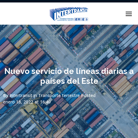
Enter tracking ID
Nuevo servicio de líneas diarias a
países del Este
By
Intertransit
in
Transporte terrestre
Posted
enero 18, 2022 at 16:49