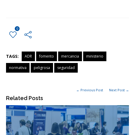
0
TAGS:
ADR
fomento
mercancia
ministerio
normativa
peligrosa
seguridad
← Previous Post
Next Post →
Related Posts