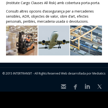
(Institute Cargo Clauses All Risk) amb cobertura porta-porta.
Consulti altres opcions d’assegurança per a mercaderies
sensibles, ADR, objectes de valor, obre d’art, efectes
personals, peribles, mercaderia usada o devolucions.
© 2015 INTERTRANSIT - All Rights Reserved Web desarrollada por Mediatics



