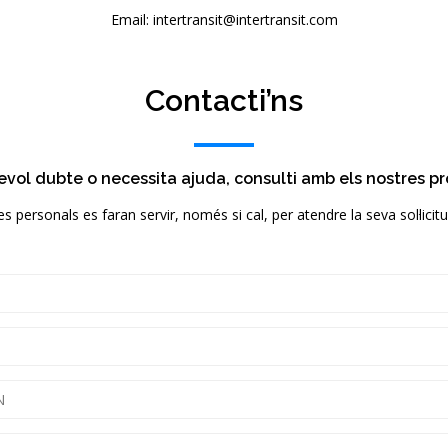
Email: intertransit@intertransit.com
Contacti’ns
evol dubte o necessita ajuda, consulti amb els nostres p
 personals es faran servir, només si cal, per atendre la seva sol·licit