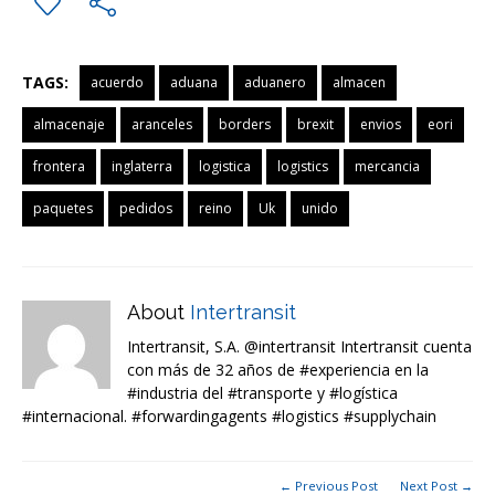
TAGS:
acuerdo
aduana
aduanero
almacen
almacenaje
aranceles
borders
brexit
envios
eori
frontera
inglaterra
logistica
logistics
mercancia
paquetes
pedidos
reino
Uk
unido
About
Intertransit
Intertransit, S.A. @intertransit Intertransit cuenta
con más de 32 años de #experiencia en la
#industria del #transporte y #logística
#internacional. #forwardingagents #logistics #supplychain
← Previous Post
Next Post →